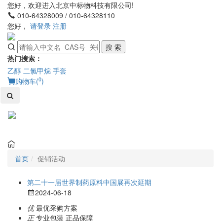
您好，欢迎进入北京中标物科技有限公司!
010-64328009 / 010-64328110
您好，
请登录
注册
搜 索
热门搜索：
乙醇
二氯甲烷
手套
0
购物车(
)
Toggl
naviga
首页
促销活动
第二十一届世界制药原料中国展再次延期
2024-06-18
优
最优采购方案
正
专业包装 正品保障